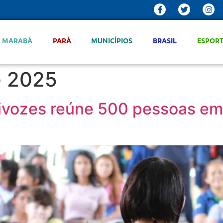
MARABÁ
PARÁ
MUNICÍPIOS
BRASIL
ESPOR
e 2025
tivozes reúne 500 pessoas e