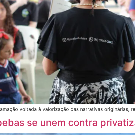
ção voltada à valorização das narrativas originárias, reu
ebas se unem contra privati