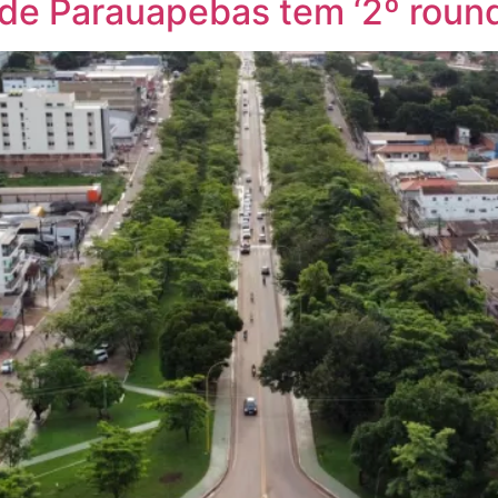
de Parauapebas tem ‘2º round