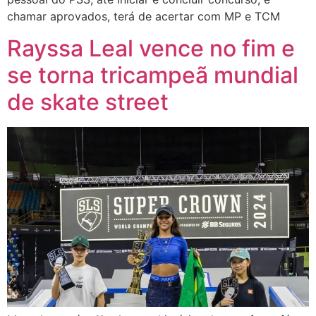
chamar aprovados, terá de acertar com MP e TCM
Rayssa Leal vence no fim e
se torna tricampeã mundial
de skate street