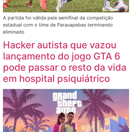
A partida foi válida pela semifinal da competição
estadual com o time de Parauapebas terminando
eliminado
Hacker autista que vazou
lançamento do jogo GTA 6
pode passar o resto da vida
em hospital psiquiátrico