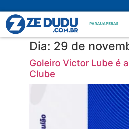
PARAUAPEBAS
Dia:
29 de novem
Goleiro Victor Lube é 
Clube