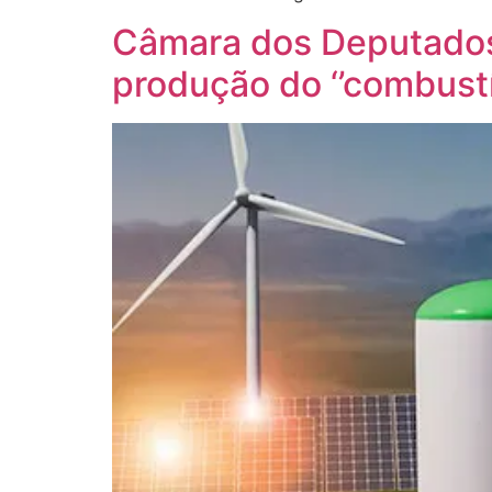
Câmara dos Deputados 
produção do ‘’combustív