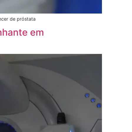
ncer de próstata
anhante em