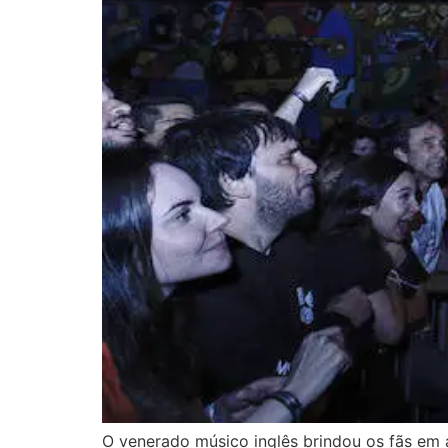
O venerado músico inglês brindou os fãs em a