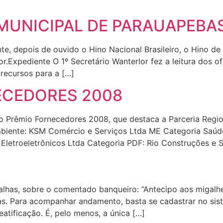
UNICIPAL DE PARAUAPEBAS 
e, depois de ouvido o Hino Nacional Brasileiro, o Hino de
r.Expediente O 1º Secretário Wanterlor fez a leitura dos ofí
recursos para a […]
ECEDORES 2008
o Prêmio Fornecedores 2008, que destaca a Parceria Regi
mbiente: KSM Comércio e Serviços Ltda ME Categoria Saú
letroeletrônicos Ltda Categoria PDF: Rio Construções e S
galhas, sobre o comentado banqueiro: “Antecipo aos migalh
as. Para acompanhar andamento, basta se cadastrar no si
tificação. É, pelo menos, a única […]