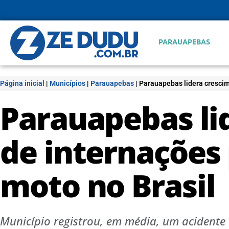
PARAUAPEBAS
Página inicial
|
Municípios
|
Parauapebas
|
Parauapebas lidera crescim
Parauapebas li
de internações
moto no Brasil
Município registrou, em média, um acidente