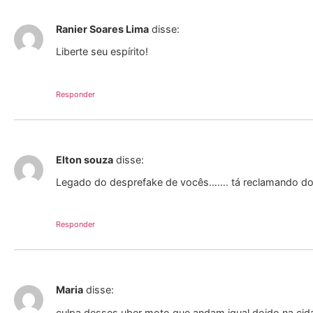
Ranier Soares Lima
disse:
Liberte seu espírito!
Responder
Elton souza
disse:
Legado do desprefake de vocês……. tá reclamando do
Responder
Maria
disse:
culpa desses uber moto que andam igual doido na cida